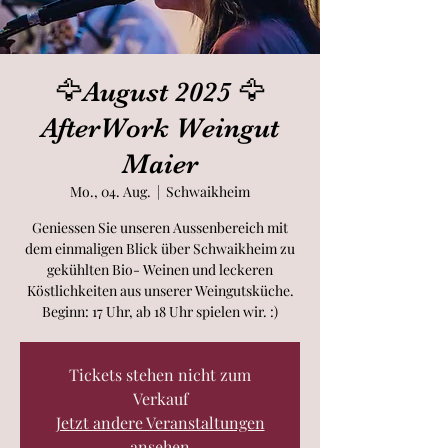
🦅August 2025 🦅
AfterWork Weingut
Maier
Mo., 04. Aug.
  |  
Schwaikheim
Geniessen Sie unseren Aussenbereich mit
dem einmaligen Blick über Schwaikheim zu
gekühlten Bio- Weinen und leckeren
Köstlichkeiten aus unserer Weingutsküche.
Tickets stehen nicht zum
Verkauf
Jetzt andere Veranstaltungen
ansehen