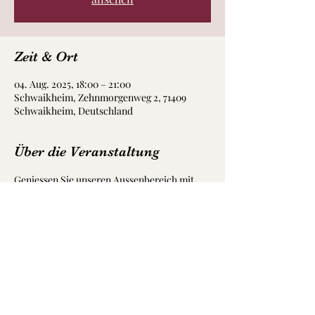
Zeit & Ort
04. Aug. 2025, 18:00 – 21:00
Schwaikheim, Zehnmorgenweg 2, 71409
Schwaikheim, Deutschland
Über die Veranstaltung
Geniessen Sie unseren Aussenbereich mit 
dem einmaligen Blick über Schwaikheim zu 
gekühlten Bio- Weinen und leckeren 
Köstlichkeiten aus unserer Weingutsküche. 
Beginn:  17 Uhr
ab 18 Uhr spielen wir. :)