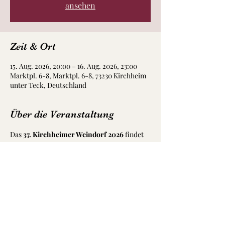
ansehen
Zeit & Ort
15. Aug. 2026, 20:00 – 16. Aug. 2026, 23:00
Marktpl. 6-8, Marktpl. 6-8, 73230 Kirchheim
unter Teck, Deutschland
Über die Veranstaltung
Das 
37. Kirchheimer Weindorf 2026
 findet 
vom 
30. Juli bis zum 16. August 2026
 auf 
dem 
Rollschuhplatz
 (Widerholtstraße) in 
Kirchheim unter Teck statt. An den 18 
Veranstaltungstagen können Sie täglich ab 17 
Uhr regionale und internationale Weine 
genießen.
Wir sind für Euch am 15. August ab 20:00 
Uhr bei der Waldhornlaube