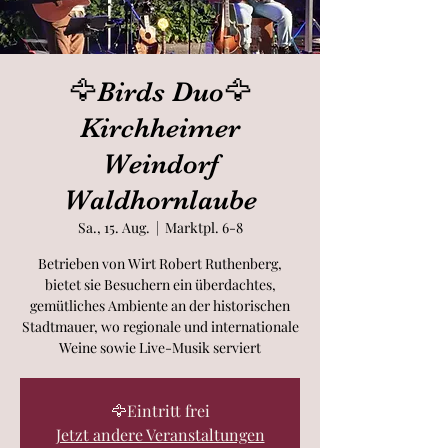
🦅Birds Duo🦅
Kirchheimer
Weindorf
Waldhornlaube
Sa., 15. Aug.
  |  
Marktpl. 6-8
Betrieben von Wirt Robert Ruthenberg,
bietet sie Besuchern ein überdachtes,
gemütliches Ambiente an der historischen
Stadtmauer, wo regionale und internationale
Weine sowie Live-Musik serviert
🦅Eintritt frei
Jetzt andere Veranstaltungen