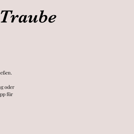
 Traube
m
ießen.
ng oder
pp für