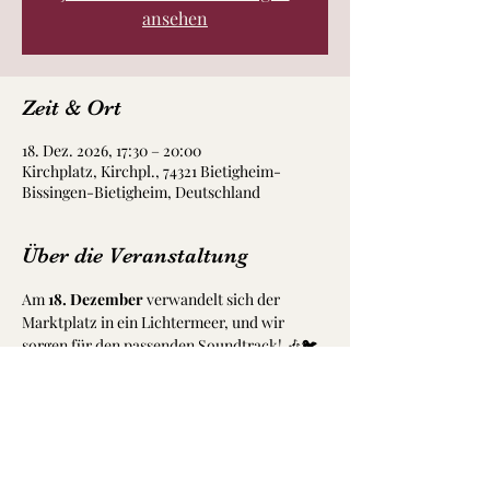
ansehen
Zeit & Ort
18. Dez. 2026, 17:30 – 20:00
Kirchplatz, Kirchpl., 74321 Bietigheim-
Bissingen-Bietigheim, Deutschland
Über die Veranstaltung
Am 
18. Dezember
 verwandelt sich der 
Marktplatz in ein Lichtermeer, und wir 
sorgen für den passenden Soundtrack! 🎶🐦 
Die 
Birds Band
 ist live auf dem 
Sternlesmarkt Bietigheim-Bissingen zu 
Gast. [
1
]
Kommt vorbei, genießt einen Glühwein, lasst 
euch von der weihnachtlichen Atmosphäre 
verzaubern und genießt unsere Live-Musik. 