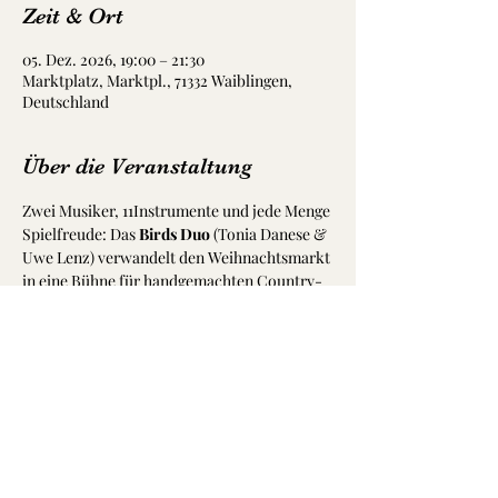
Zeit & Ort
05. Dez. 2026, 19:00 – 21:30
Marktplatz, Marktpl., 71332 Waiblingen,
Deutschland
Über die Veranstaltung
Zwei Musiker, 11Instrumente und jede Menge 
Spielfreude: Das 
Birds Duo
 (Tonia Danese & 
Uwe Lenz) verwandelt den Weihnachtsmarkt 
in eine Bühne für handgemachten Country-
Pop und Blues-Rock. Ein Muss für alle, die 
ehrliche Akustik-Klänge und 
stimmungsvolle Gesänge lieben!
„Kommt vorbei und füllt eure musikalischen 
Stiefel schon einen Tag früher – wir haben 
jede Menge Akustik-Perlen im Gepäck!“