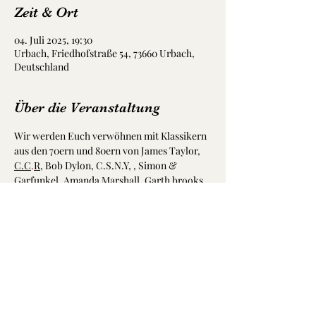
Zeit & Ort
04. Juli 2025, 19:30
Urbach, Friedhofstraße 54, 73660 Urbach,
Deutschland
Über die Veranstaltung
Wir werden Euch verwöhnen mit Klassikern 
aus den 70ern und 80ern von James Taylor, 
C.C
.
R
, Bob Dylon, C.S.N.Y, , Simon & 
Garfunkel, Amanda Marshall. Garth brooks 
und weiteren.
Wir präsentieren alle songs Dreistimmig mit 
Gitarre, Mandoline, Flöten und Harp und 
weiteren Instrumenten.
Schaut bei uns vorbei und genißt feinste 
Akustikmusik auf hohem Niveau. 