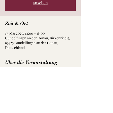
ansehen
Zeit & Ort
17. Mai 2026, 14:00 – 18:00
Gundelfingen an der Donau, Birkenried 5,
89423 Gundelfingen an der Donau,
Deutschland
Über die Veranstaltung
Ein wunderschön eingerichtetes Kultur-
Gewächshaus mit toller Bühne und und 
herzlichen Menschen.
Wir freuen uns sehr, diesmal im freien am 
See das Konzert gestalten zu dürfen.
Bei schlechtem Wetter, ist das Konzert im 
Kulturgewächshaus.