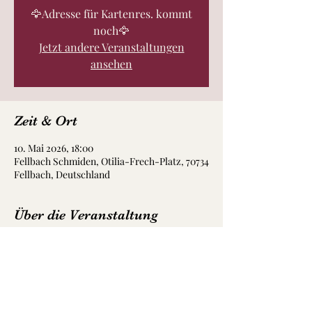
🦅Adresse für Kartenres. kommt
noch🦅
Jetzt andere Veranstaltungen
ansehen
Zeit & Ort
10. Mai 2026, 18:00
Fellbach Schmiden, Otilia-Frech-Platz, 70734
Fellbach, Deutschland
Über die Veranstaltung
Wir freuen uns sehr,  Euch unser Quartet 
vorstellen zu dürfen.
Wir haben von Mandolinen, Gitarren 
Steelgitarre, Bass, Percussion, Mundharps, 
Countrybass alles am Start.