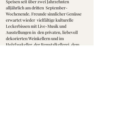
Speisen seit über zwei Jahrzehnten 
alljährlich am dritten  September-
Wochenende. Freunde sinnlicher Genüsse 
erwartet wieder  vielfältige kulturelle 
Leckerbissen mit Live-Musik und 
Ausstellungen in  den privaten, liebevoll 
dekorierten Weinkellern und im 
Holzfasskeller  der Remstalkellerei, dem 
größten seiner Art in Süddeutschland.Von 
Keller zu Keller, von Stadtteil zu Stadtteil 
gelangen Sie mit dem  Shuttle-Busverkehr. 
Damit Sie das Auto getrost zuhause stehen 
lassen  können. Der Shuttle-Bus kostet 5 
Euro pro Abend, der Eintritt in die  Keller ist 
frei.Tauchen Sie ein in den Weinstädter 
„Untergrund“ - genießen und feiern  können 
Sie an beiden Tagen jeweils von 19:00 bis 
01:00 Uhr.Herzlich willkommen zur „Nacht 
der Keller"!
Das komplette Veranstaltungsprogramm…
Mehr anzeigen