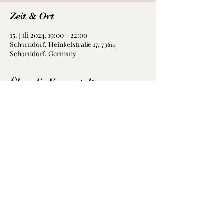
Zeit & Ort
15. Juli 2024, 19:00 – 22:00
Schorndorf, Heinkelstraße 17, 73614
Schorndorf, Germany
Über die Veranstaltung
Die Birds Band freut sich, bei der Prämiere 
auf der Bühne des Stadtbiergartens am 
Montag den Abend zu gestalten.
Weitere Infos folgen noch.
Diese Veranstaltung teilen