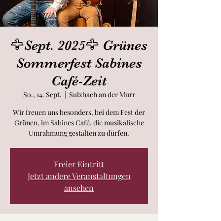
🦅Sept. 2025🦅 Grünes
Sommerfest Sabines
Café-Zeit
So., 14. Sept.
  |  
Sulzbach an der Murr
Wir freuen uns besonders, bei dem Fest der
Grünen, im Sabines Café, die musikalische
Umrahmung gestalten zu dürfen.
Freier Eintritt
Jetzt andere Veranstaltungen
ansehen