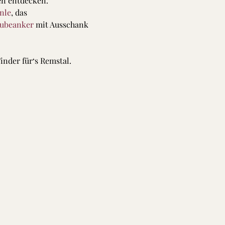
nen entdecken.
nle
, das 
ubeanker
 mit Ausschank 
nder für‘s Remstal.