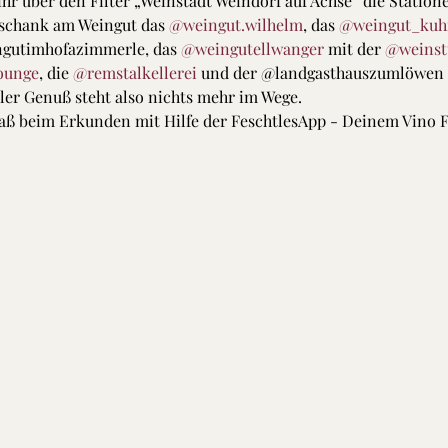
ihr über den Filter „Weinstadt Weindorf auf Achse“ die Statio
sschank am Weingut das 
@weingut.wilhelm
, das 
@weingut_kuh
gutimhofazimmerle, das 
@weingutellwanger
 mit der 
@weinst
ounge
, die 
@remstalkellerei
 und der @landgasthauszumlöwen
er Genuß steht also nichts mehr im Wege. 
ß beim Erkunden mit Hilfe der FeschtlesApp - Deinem Vino Fi