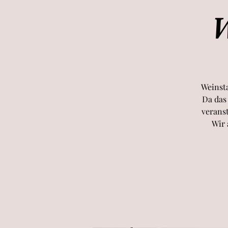
W
Weinsta
Da das
veranst
Wir 