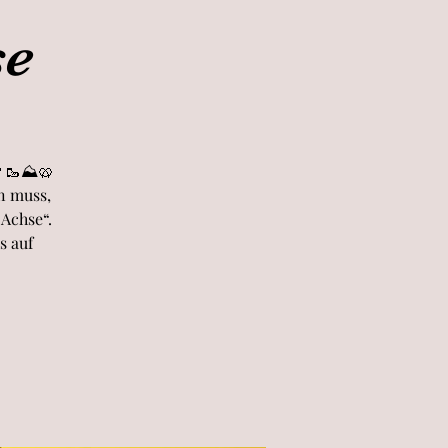
se
 🍷🥾⛰🥨
n muss,
 Achse“.
s auf